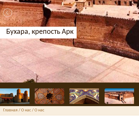
Ташке
Главная
/ О нас /
О нас