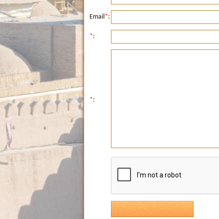
Email
*
:
*
:
*
: