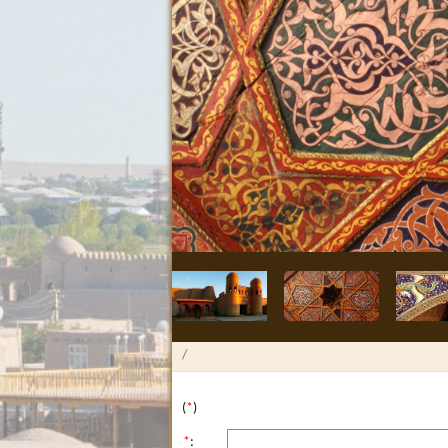
/
(
*
)
*
: