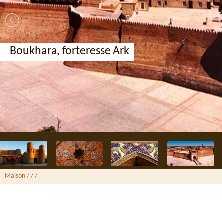
Boukhara, forteresse Ark
Maison
/ /
/