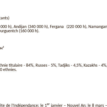
tants)
000 h), Andijan (340 000 h), Fergana (220 000 h), Namanga
Ourguentch (160 000 h).
км²
nie titulaire - 84%, Russes - 5%, Tadjiks - 4,5%, Kazakhs - 4%
0 ethnies.
er
e de l’Indépendance; le 1
janvier – Nouvel An; le 8 mars 