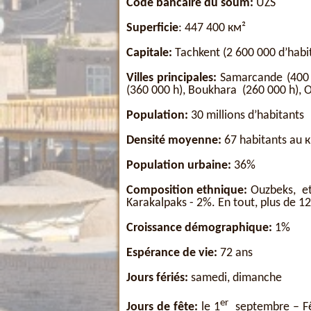
Code bancaire du soum:
UZS
Superficie
: 447 400 км²
Capitale:
Tachkent (2 600 000 d’habi
Villes principales:
Samarcande (400 
(360 000 h), Boukhara (260 000 h), 
Population:
30 millions d’habitants
Densité moyenne:
67 habitants au 
Population urbaine:
36%
Composition ethnique:
Ouzbeks, eth
Karakalpaks - 2%. En tout, plus de 12
Croissance démographique:
1%
Espérance de vie:
72 ans
Jours fériés:
samedi, dimanche
er
Jours de fête:
le 1
septembre – Fêt