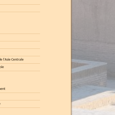
e l'Asie Centrale
oie
ment
é