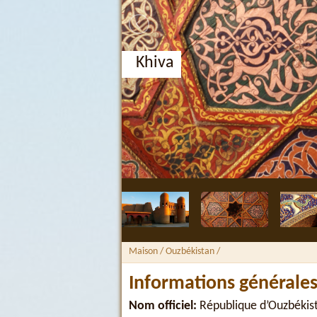
Khiva
Maison
/ Ouzbékistan /
Informations générale
Nom officiel:
République d’Ouzbékist