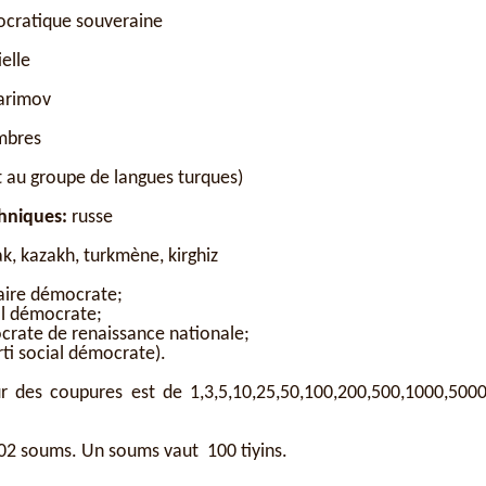
cratique souveraine
elle
arimov
mbres
 au groupe de langues turques)
hniques:
russe
ak, kazakh, turkmène, kirghiz
aire démocrate;
ocrate;
naissance nationale;
 démocrate).
r des coupures est de 1,3,5,10,25,50,100,200,500,1000,500
502 soums. Un soums vaut 100 tiyins.