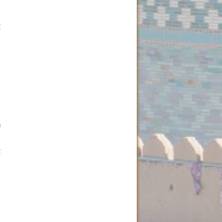
–
;
t
n
t