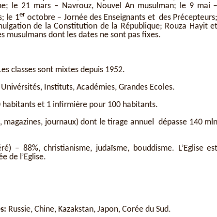
me; le 21 mars – Navrouz, Nouvel An musulman; le 9 mai 
er
 le 1
octobre – Jornée des Enseignants et des Précepteurs
ulgation de la Constitution de la République; Rouza Hayit e
es musulmans dont les dates ne sont pas fixes.
 Les classes sont mixtes depuis 1952.
 Univérsités, Instituts, Académies, Grandes Ecoles.
habitants et 1 infirmière pour 100 habitants.
s, magazines, journaux) dont le tirage annuel dépasse 140 ml
ré) – 88%, christianisme, judaïsme, bouddisme. L’Eglise es
e de l’Eglise.
s:
Russie, Chine, Kazakstan, Japon, Corée du Sud.