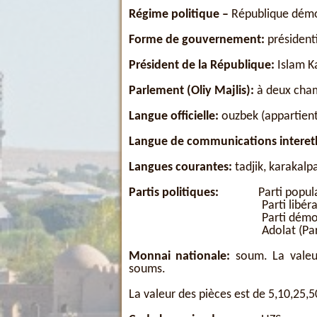
Régime politique
–
République démo
Forme de gouvernement:
présidenti
Président de la République:
Islam K
Parlement (Oliy Majlis):
à deux cha
Langue officielle:
ouzbek (appartient
Langue de communications interet
Langues courantes:
tadjik, karakalp
Partis politiques:
Parti popul
Parti libéral dém
Parti démocrate de re
Adolat (Parti social
Monnai nationale:
soum. La valeu
soums.
La valeur des pièces est de 5,10,25,