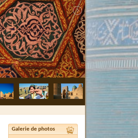
Boukhara, méde
Galerie de photos