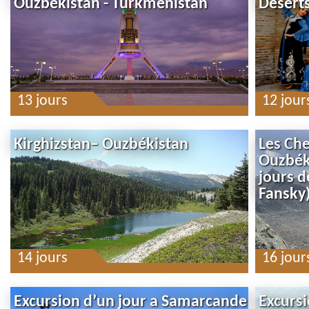
Ouzbékistan - Turkmenistan
Desert
13 jours
12 jour
Kirghizstan– Ouzbékistan
Les Ch
Ouzbéki
jours d
Fansky
14 jours
16 jour
Excursion d’un jour a Samarcande
Excursi