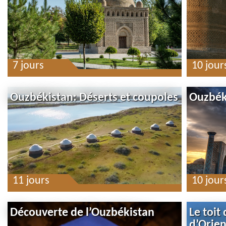
7 jours
10 jour
Ouzbékistan: Déserts et coupoles
Ouzbéki
11 jours
10 jour
Découverte de l’Ouzbékistan
Le toit
d’Orien