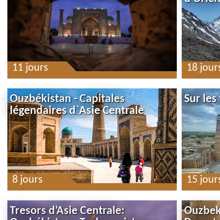
11 jours
18 jour
Ouzbékistan - Capitales
Sur les
légendaires d`Asie Centrale
8 jours
15 jour
Tresors d’Asie Centrale:
Ouzbek