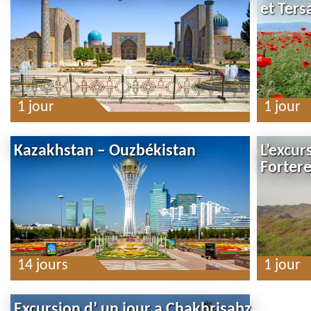
et Ters
1 jour
1 jour
Kazakhstan – Ouzbékistan
L’excur
Forter
14 jours
1 jour
Excursion d’ un jour a Chakhrisabz