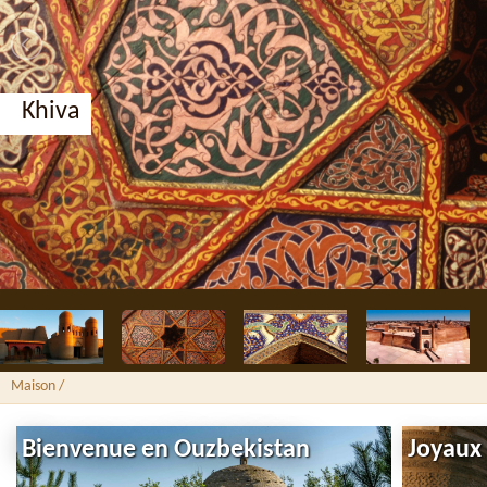
Boukhara, médersa Nadir Divan-begui
Maison
/
Bienvenue en Ouzbekistan
Joyaux 