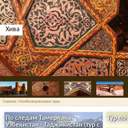
Хива
Главная
/ Комбинированные туры
По следам Тамерлана:
Тур по
Узбекистан - Таджикистан (тур с