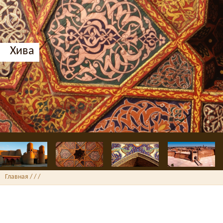
Хива
Главная
/ /
/