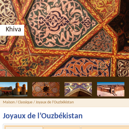
Boukhara, médersa Nadir Divan-begui
Maison
/
Classique
/ Joyaux de l’Ouzbékistan
Joyaux de l’Ouzbékistan