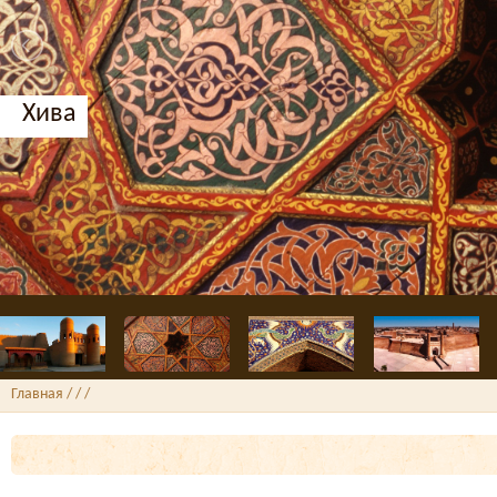
Бухара, Медресе Нодир Диван-Беги
Главная
/ /
/