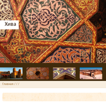
Хива
Главная
/ /
/