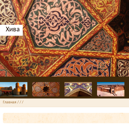
Хива
Главная
/ /
/