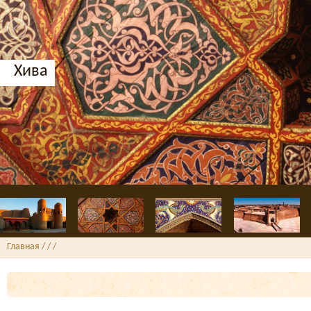
Хива
Главная
/ /
/