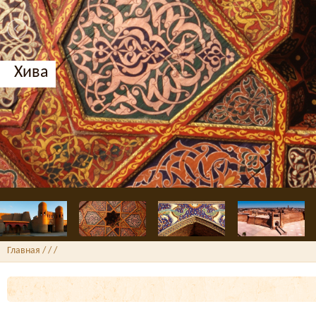
Хива
Главная
/ /
/