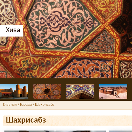
Хива
Главная
/ Города / Шахрисабз
Шахрисабз