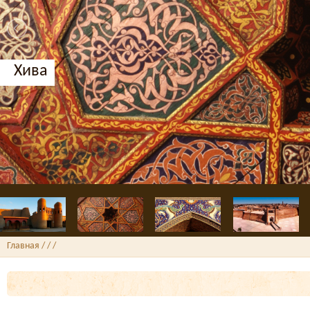
Хива
Главная
/ /
/