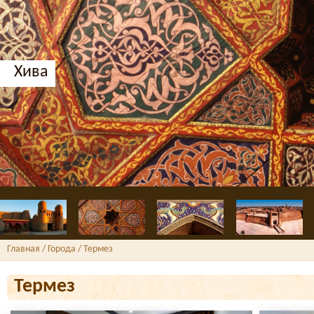
Хива
Главная
/ Города / Термез
Термез