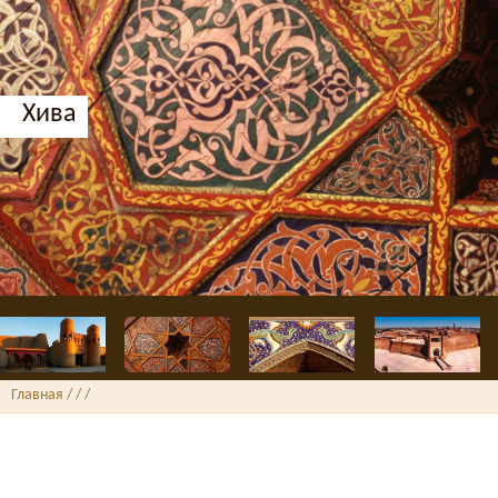
Хива
Главная
/ /
/