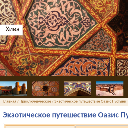
Хива
Главная
/
Приключенческие
/ Экзотическое путешествие Оазис Пустыни
Экзотическое путешествие Оазис П