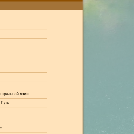
ентральной Азии
 Путь
е