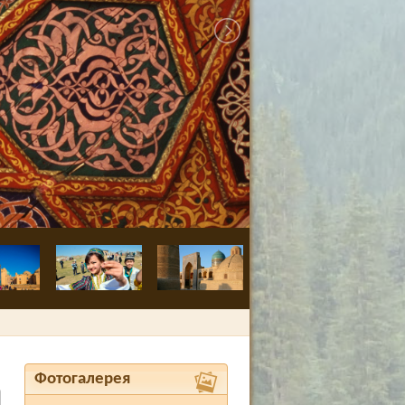
Бухара, крепос
Фотогалерея