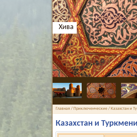
Бухара, Медресе Нодир 
Главная
/
Приключенческие
/ Казахстан и Т
Казахстан и Туркмен