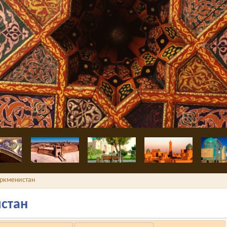
Диван-Беги
уркменистан
истан