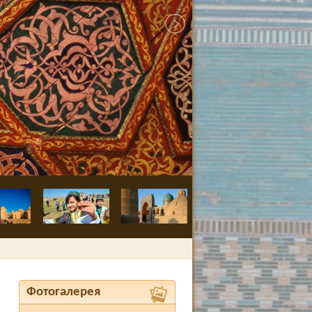
Бухара, Медре
Фотогалерея