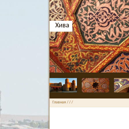
Хива
Главная
/ /
/