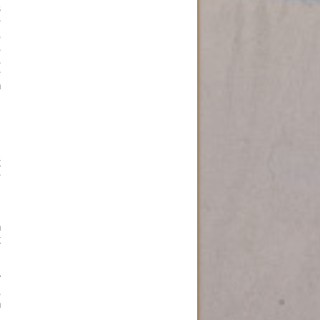
s
e
,
,
,
e
h
k
e
n
k
r
,
n