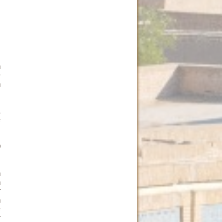
n
e
n
,
e
l
.
0
n
n
r
n
e
r