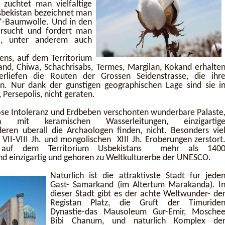
 zuchtet man vielfaltige
sbekistan bezeichnet man
“-Baumwolle. Und in den
ersucht und fordert man
e-, unter anderem auch
iens, auf dem Territorium
nd, Chiwa, Schachrisabs, Termes, Margilan, Kokand erhalte
erliefen die Routen der Grossen Seidenstrasse, die ihr
en. Nur dank der gunstigen geographischen Lage sind sie i
 Persepolis, nicht geraten.
giose Intoleranz und Erdbeben verschonten wunderbare Palaste
 mit keramischen Wasserleitungen, einzigartig
eren uberall die Archaologen finden, nicht. Besonders vie
VII-VIII Jh. und mongolischen XIII Jh. Eroberungen zerstort
ch auf dem Territorium Usbekistans mehr als 140
ind einzigartig und gehoren zu Weltkulturerbe der UNESCO.
Naturlich ist die attraktivste Stadt fur jede
Gast- Samarkand (im Altertum Marakanda). I
dieser Stadt gibt es der achte Weltwunder- de
Registan Platz, die Gruft der Timuride
Dynastie-das Mausoleum Gur-Emir, Mosche
Bibi Chanum, und naturlich Komplex de