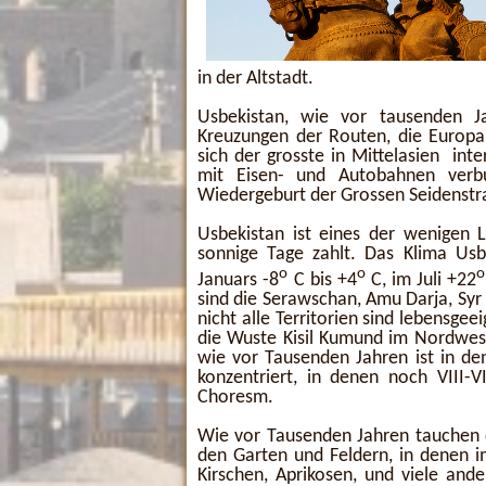
in der Altstadt.
Usbekistan, wie vor tausenden J
Kreuzungen der Routen, die Europa
sich der grosste in Mittelasien int
mit Eisen- und Autobahnen verb
Wiedergeburt der Grossen Seidenstr
Usbekistan ist eines der wenigen 
sonnige Tage zahlt. Das Klima Usbe
o
o
Januars -8
C bis +4
C, im Juli +22
sind die Serawschan, Amu Darja, Syr
nicht alle Territorien sind lebensge
die Wuste Kisil Kumund im Nordweste
wie vor Tausenden Jahren ist in de
konzentriert, in denen noch VIII-V
Choresm.
Wie vor Tausenden Jahren tauchen 
den Garten und Feldern, in denen im
Kirschen, Aprikosen, und viele and