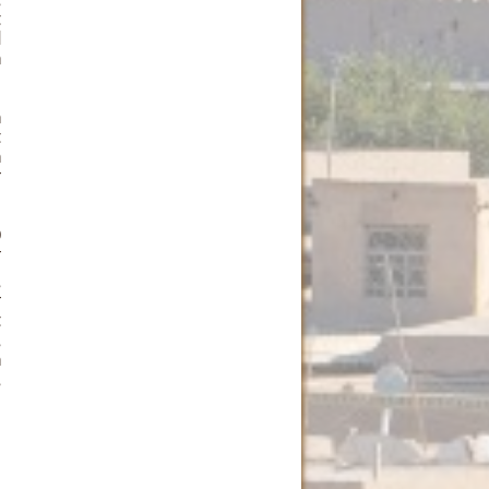
,
t
d
h
n
t
n
r
0
r
,
r
t
,
n
,