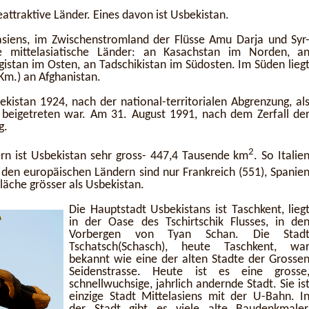
eattraktive Länder. Eines davon ist Usbekistan.
asiens, im Zwischenstromland der Flüsse Amu Darja und Syr
e mittelasiatische Länder: an Kasachstan im Norden, a
istan im Osten, an Tadschikistan im Südosten. Im Süden lieg
 Km.) an Afghanistan.
kistan 1924, nach der national-territorialen Abgrenzung, al
 beigetreten war. Am 31. August 1991, nach dem Zerfall de
g.
2
rn ist Usbekistan sehr gross- 447,4 Tausende km
. So Italie
 den europäischen Ländern sind nur Frankreich (551), Spanie
läche grösser als Usbekistan.
Die Hauptstadt Usbekistans ist Taschkent, lieg
in der Oase des Tschirtschik Flusses, in de
Vorbergen von Tyan Schan. Die Stad
Tschatsch(Schasch), heute Taschkent, wa
bekannt wie eine der alten Stadte der Grosse
Seidenstrasse. Heute ist es eine grosse
schnellwuchsige, jahrlich andernde Stadt. Sie is
einzige Stadt Mittelasiens mit der U-Bahn. I