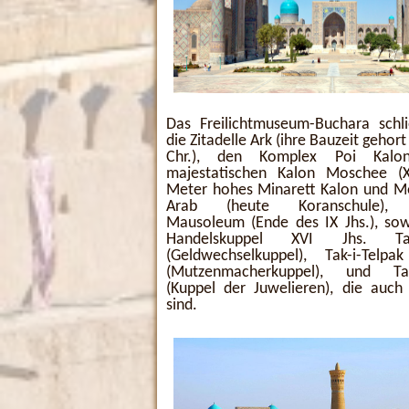
Das Freilichtmuseum-Buchara schli
die Zitadelle Ark (ihre Bauzeit gehort 
Chr.), den Komplex Poi Kalo
majestatischen Kalon Moschee (X
Meter hohes Minarett Kalon und Me
Arab (heute Koranschule), 
Mausoleum (Ende des IX Jhs.), sow
Handelskuppel XVI Jhs. Tak-
(Geldwechselkuppel), Tak-i-Telpa
(Mutzenmacherkuppel), und Tak-
(Kuppel der Juwelieren), die auch
sind.