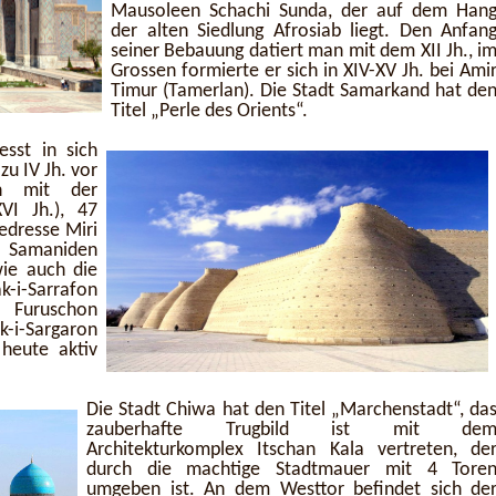
Mausoleen Schachi Sunda, der auf dem Han
der alten Siedlung Afrosiab liegt. Den Anfan
seiner Bebauung datiert man mit dem XII Jh., i
Grossen formierte er sich in XIV-XV Jh. bei Ami
Timur (Tamerlan). Die Stadt Samarkand hat de
Titel „Perle des Orients“.
esst in sich
zu IV Jh. vor
n mit der
VI Jh.), 47
dresse Miri
Samaniden
ie auch die
i-Sarrafon
k Furuschon
i-Sargaron
 heute aktiv
Die Stadt Chiwa hat den Titel „Marchenstadt“, da
zauberhafte Trugbild ist mit de
Architekturkomplex Itschan Kala vertreten, de
durch die machtige Stadtmauer mit 4 Tore
umgeben ist. An dem Westtor befindet sich de