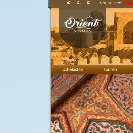
Ortszeit: 17:06
COV
Usbekistan
Touren