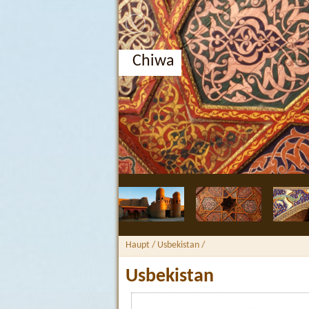
Chiwa
Haupt
/ Usbekistan /
Usbekistan