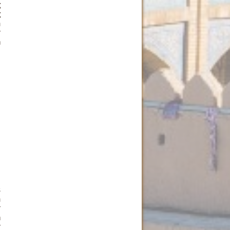
g
g
m
r
n
s
m
r
n
r