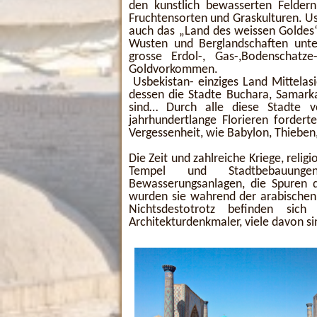
den kunstlich bewasserten Feldern
Fruchtensorten und Graskulturen. U
auch das „Land des weissen Goldes
Wusten und Berglandschaften unt
grosse Erdol-, Gas-,Bodenschatz
Goldvorkommen.
Usbekistan- einziges Land Mittelas
dessen die Stadte Buchara, Samarka
sind… Durch alle diese Stadte v
jahrhundertlange Florieren fordert
Vergessenheit, wie Babylon, Thieben,
Die Zeit und zahlreiche Kriege, reli
Tempel und Stadtbebauungen
Bewasserungsanlagen, die Spuren d
wurden sie wahrend der arabischen 
Nichtsdestotrotz befinden si
Architekturdenkmaler, viele davon s