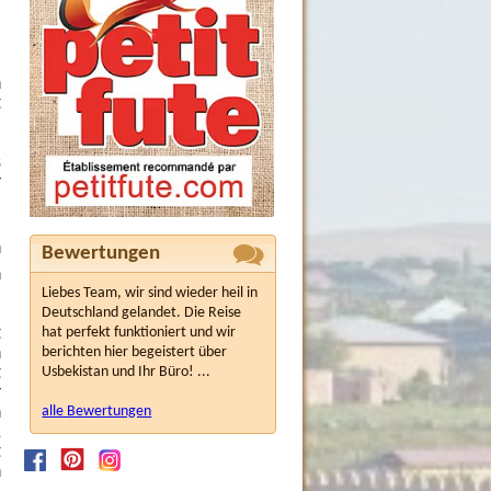
-
n
t
s
r
n
Bewertungen
n
Liebes Team, wir sind wieder heil in
Deutschland gelandet. Die Reise
t
hat perfekt funktioniert und wir
n
berichten hier begeistert über
t
Usbekistan und Ihr Büro! ...
r
n
alle Bewertungen
,
t
n