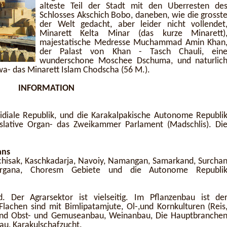
alteste Teil der Stadt mit den Uberresten de
Schlosses Akschich Bobo, daneben, wie die grosst
der Welt gedacht, aber leider nicht vollendet
Minarett Kelta Minar (das kurze Minarett)
majestatische Medresse Muchammad Amin Khan
der Palast von Khan - Tasch Chauli, ein
wunderschone Moschee Dschuma, und naturlic
iwa- das Minarett Islam Chodscha (56 M.).
INFORMATION
idiale Republik, und die Karakalpakische Autonome Republi
islative Organ- das Zweikammer Parlament (Madschlis). Di
ans
chisak, Kaschkadarja, Navoiy, Namangan, Samarkand, Surcha
Fergana, Choresm Gebiete und die Autonome Republi
nd. Der Agrarsektor ist vielseitig. Im Pflanzenbau ist de
lachen sind mit Bimlipatamjute, Ol-,und Kornkulturen (Reis
 sind Obst- und Gemuseanbau, Weinanbau, Die Hauptbranche
au, Karakulschafzucht.