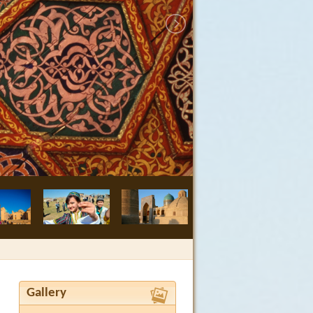
Buchara, Medre
Gallery