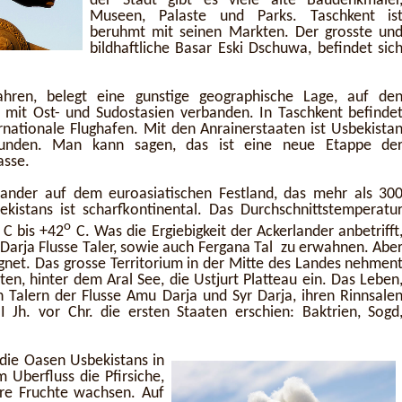
der Stadt gibt es viele alte Baudenkmaler
Museen, Palaste und Parks. Taschkent is
beruhmt mit seinen Markten. Der grosste un
bildhaftliche Basar Eski Dschuwa, befindet sic
ahren, belegt eine gunstige geographische Lage, auf de
 mit Ost- und Sudostasien verbanden. In Taschkent befinde
ernationale Flughafen. Mit den Anrainerstaaten ist Usbekista
unden. Man kann sagen, das ist eine neue Etappe de
asse.
Lander auf dem euroasiatischen Festland, das mehr als 30
kistans ist scharfkontinental. Das Durchschnittstemperatu
o
o
C bis +42
C. Was die Ergiebigkeit der Ackerlander anbetrifft
 Darja Flusse Taler, sowie auch Fergana Tal zu erwahnen. Abe
eignet. Das grosse Territorium in der Mitte des Landes nehmen
n, hinter dem Aral See, die Ustjurt Platteau ein. Das Leben
n Talern der Flusse Amu Darja und Syr Darja, ihren Rinnsale
II Jh. vor Chr. die ersten Staaten erschien: Baktrien, Sogd
die Oasen Usbekistans in
 Uberfluss die Pfirsiche,
ere Fruchte wachsen. Auf