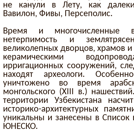
не канули в Лету, как далек
Вавилон, Фивы, Персеполис.
Время и многочисленные во
нетерпимость и землятряс
великолепных дворцов, храмов и 
керамическими водопрово
ирригационных сооружений, сл
находят археологи. Особен
уничтожено во время арабск
монгольского (XIII в.) нашестви
территории Узбекистана насчи
историко-архитектурных памятн
уникальны и занесены в Список 
ЮНЕСКО.