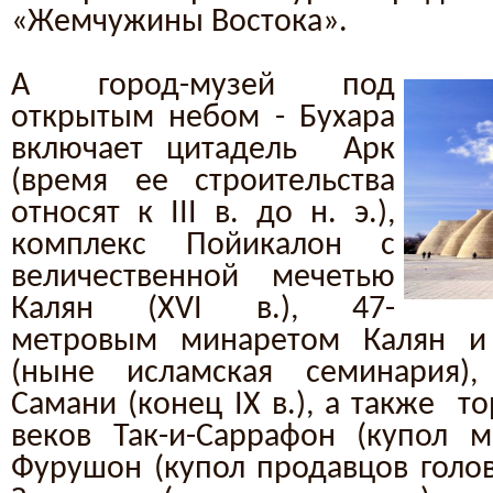
«Жемчужины Востока».
А город-музей под
открытым небом - Бухара
включает цитадель Арк
(время ее строительства
относят к III в. до н. э.),
комплекс Пойикалон с
величественной мечетью
Калян (XVI в.), 47-
метровым минаретом Калян и
(ныне исламская семинария)
Самани (конец IX в.), а также т
веков Так-и-Саррафон (купол ме
Фурушон (купол продавцов голов