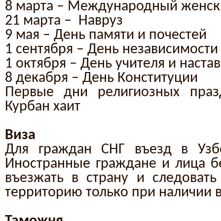
8 март
а – Международный женск
21 март
а – Навруз
9 ма
я – День памяти и почестей
1 сентя
бря – День независимости
1 октя
бря – День учителя и наста
8 дека
бря – День Конституции
Первые дни религиозных праз
Курбан хаит
Виза
Для граждан СНГ въезд в Узбе
Иностранные граждане и лица бе
въезжать в страну и следовать
территорию только при наличии 