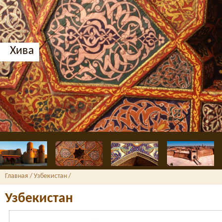
Бухара, Медресе Нодир Диван-Беги
Главная
/ Узбекистан /
Узбекистан