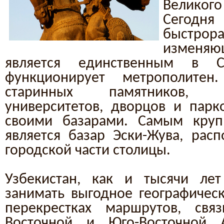
Великог
Сегодня
быстрор
изменя
является единственным в С
функционирует метрополите
старинных памятников, м
университетов, дворцов и парко
своими базарами. Самым кру
является базар Эски-Жува, ра
городской части столицы.
Узбекистан, как и тысячи лет
занимать выгодное географичес
перекрестках маршрутов, св
Восточной и Юго-Восточной 