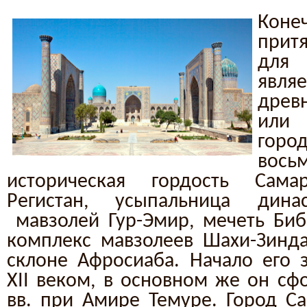
Кон
прит
для
явля
древ
или 
горо
вос
историческая гордость Сам
Регистан, усыпальница дин
мавзолей Гур-Эмир, мечеть Биб
комплекс мавзолеев Шахи-Зинд
склоне Афросиаба. Начало его з
XII веком, в основном же он сф
вв. при Амире Темуре. Город Са