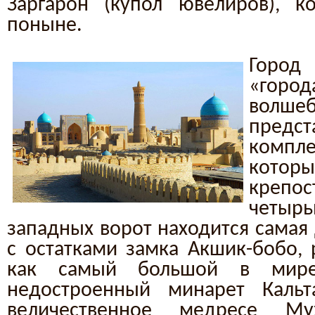
Заргарон (купол ювелиров), к
поныне.
Город
«город
волше
предст
компл
котор
крепо
четыр
западных ворот находится самая 
с остатками замка Акшик-бобо,
как самый большой в мир
недостроенный минарет Кальта
величественное медресе Му