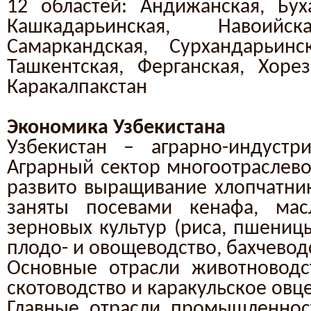
12 областей: Андижанская, Буха
Кашкадарьинская, Навоийск
Самаркандская, Сурхандарьинс
Ташкентская, Ферганская, Хоре
Каракалпакстан
Экономика Узбекистана
Узбекистан – аграрно-индустри
Аграрный сектор многоотраслево
развито выращивание хлопчатни
заняты посевами кенафа, ма
зерновых культур (риса, пшеницы
плодо- и овощеводство, бахчевод
Основные отрасли животноводс
скотоводство и каракульское овц
Главные отрасли промышленнос