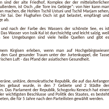
n sind der alte Friedhof, Komplex der der mittelalterliche
Außerdem, ist Osch „die Tore ins Gebirge“: von hier kann ma
an machen, die Hohlen Tschil Ustuni und Tschil Marjam sehen
hir Sai. Der Flughafen Osch ist gut belastet, empfängt un
ge ab.
e und nach der Farbe des Wassers der schönste See, es is
Das Wasser von Issik Kul ist durchsichtig und leicht salzig, wei
n See Umgebungen sind viele heiße Quellen und gibt e
em Kirgisen erleben, wenn man auf Hochgebirgswiese
t den Gast gesunder Traum unter der Jurtenkuppel, die Tass
rischen Luft - das Pfand der asiatischen Gesundheit.
veräne, unitäre, demokratische Republik, die auf das Anfange
aates gebaut wurde, in den 7 Gebiete und 2 Städte de
en. Das Parlament der Republik, Schogorku Kenesch hat eine
r wichtigsten Beschlusse und Politik des Staates, es besteh
en, die für 5 Jahre nach den Parteilisten gewählt werden.