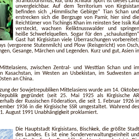
Strandtourismus, Kur, und Schilauf Sport ist dieses Lan
unvergleichbar. Auf dem Territorium von Kirgisista
befinden sich „Himmlische Gebirge“ Tian Schan un
erstrecken sich die Bergzuge von Pamir, hier sind di
Reichtümer von Tschingis Khan im reinsten See Issik Ku
versteckt, wachsen Reliktnusswalder und springe
heiße Schwefelquellen. Sogar für den „schaulustigen
Gast hat Kirgisistan viele Überraschungen vorbereitet
mys (vergorene Stutenmilch) und Plow (Reisgericht) von Osch
ungen, Gesange, Märchen und Legenden. Kurz und gut, Asien i
Mittelasiens, zwischen Zentral- und Westtian Schan und i
an Kasachstan, im Westen an Usbekistan, im Sudwesten a
Osten an China.
nzung der Sowjetrepubliken Mittelasiens wurde am 14. Oktobe
epublik gegründet (seit 25. Mai 1925 als Kirgisische A
rhalb der Russischen Föderation, die seit 1. Februar 1926 i
ezember 1936 in die Kirgisische SSR umgestaltet. Wahrend de
1. August 1991 Unabhängigkeit proklamiert.
Die Hauptstadt Kirgisistans, Bischkek, die größte Stad
des Landes. Es ist eine Sonderverwaltungseinheit un