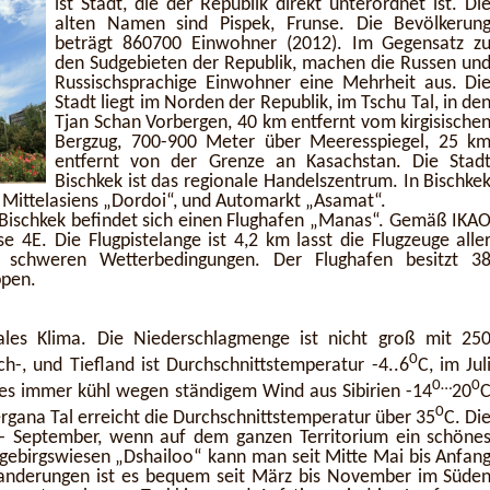
ist Stadt, die der Republik direkt unterordnet ist. Di
alten Namen sind Pispek, Frunse. Die Bevölkerun
beträgt 860700 Einwohner (2012). Im Gegensatz z
den Sudgebieten der Republik, machen die Russen un
Russischsprachige Einwohner eine Mehrheit aus. Di
Stadt liegt im Norden der Republik, im Tschu Tal, in de
Tjan Schan Vorbergen, 40 km entfernt vom kirgisische
Bergzug, 700-900 Meter über Meeresspiegel, 25 k
entfernt von der Grenze an Kasachstan. Die Stad
Bischkek ist das regionale Handelszentrum. In Bischke
t Mittelasiens „Dordoi“, und Automarkt „Asamat“.
 Bischkek befindet sich einen Flughafen „Manas“. Gemäß IKA
e 4E. Die Flugpistelange ist 4,2 km lasst die Flugzeuge alle
 schweren Wetterbedingungen. Der Flughafen besitzt 3
ppen.
ntales Klima. Die Niederschlagmenge ist nicht groß mit 25
0
h-, und Tiefland ist Durchschnittstemperatur -4..6
C, im Jul
0…
0
 es immer kühl wegen ständigem Wind aus Sibirien -14
20
0
Fergana Tal erreicht die Durchschnittstemperatur über 35
C. Di
n - September, wenn auf dem ganzen Territorium ein schöne
hgebirgswiesen „Dshailoo“ kann man seit Mitte Mai bis Anfan
anderungen ist es bequem seit März bis November im Süde