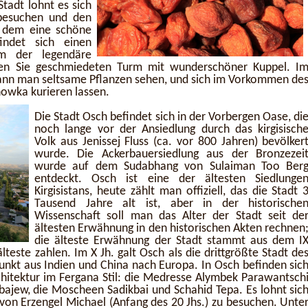
tadt lohnt es sich
 besuchen und den
n dem eine schöne
indet sich einen
em der legendäre
hten Sie geschmiedeten Turm mit wunderschöner Kuppel. I
ann man seltsame Pflanzen sehen, und sich im Vorkommen de
owka kurieren lassen.
Die Stadt Osch befindet sich in der Vorbergen Oase, di
noch lange vor der Ansiedlung durch das kirgisisch
Volk aus Jenissej Fluss (ca. vor 800 Jahren) bevölker
wurde. Die Ackerbauersiedlung aus der Bronzezei
wurde auf dem Sudabhang von Sulaiman Too Ber
entdeckt. Osch ist eine der ältesten Siedlunge
Kirgisistans, heute zählt man offiziell, das die Stadt 
Tausend Jahre alt ist, aber in der historische
Wissenschaft soll man das Alter der Stadt seit de
ältesten Erwähnung in den historischen Akten rechnen
die älteste Erwähnung der Stadt stammt aus dem I
 älteste zahlen. Im X Jh. galt Osch als die drittgrößte Stadt de
unkt aus Indien und China nach Europa. In Osch befinden sic
hitektur im Fergana Stil: die Medresse Alymbek Parawantsch
jew, die Moscheen Sadikbai und Schahid Tepa. Es lohnt sic
von Erzengel Michael (Anfang des 20 Jhs.) zu besuchen. Unte