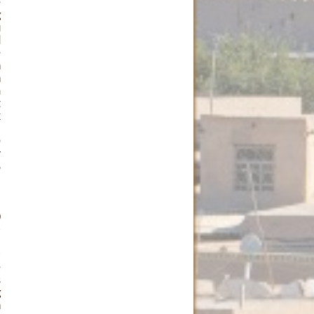
e
g
u
d
e
n
n
m
t
k
O
r
8
0
i
C
e
s
g
n