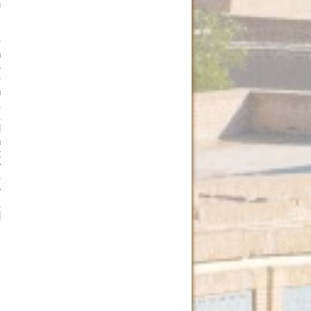
m
e
n
s
e
h
,
,
d
n
k
r
e
r
,
d