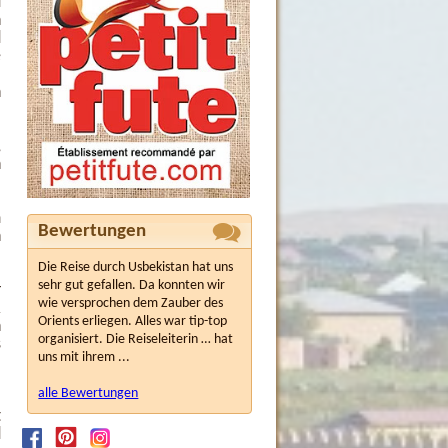
d
n
d
e
l
n
“
:
,
n
m
Bewertungen
n
Die Reise durch Usbekistan hat uns
sehr gut gefallen. Da konnten wir
r
wie versprochen dem Zauber des
R
Orients erliegen. Alles war tip-top
n
organisiert. Die Reiseleiterin … hat
s
uns mit ihrem ...
alle Bewertungen
t
d