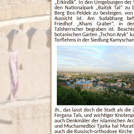
„Erkindik“. In den Umgebungen der S
den Nationalpark „Baityk Tal“ zu
Berg Bos-Peldek zu besteigen, vo
Aussicht ist. Am Sudabhang bef
Friedhof „Khans Graber“, in d
Talsherrscher begraben ist. Beac
botanischen Garten „Tschon Aryk“ k
Torflehms in der Siedlung Kamyschan
Jh., das lasst doch die Stadt als die
Fergana Tals, und wichtiger Knotenp
auch Denkmäler der islamischen Arc
und Muchamedboi Tjurka hal Muratba
auch die Russisch-orthodoxe Kirche 