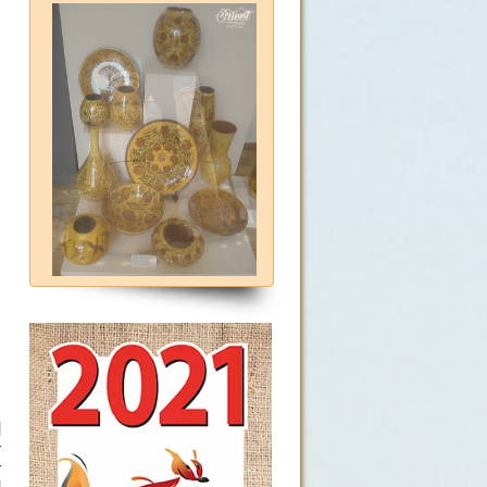
r
d
r
r