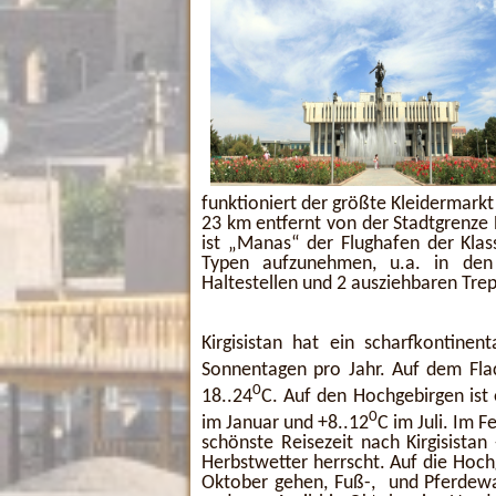
funktioniert der größte Kleidermark
23 km entfernt von der Stadtgrenze
ist „Manas“ der Flughafen der Klass
Typen aufzunehmen, u.a. in den
Haltestellen und 2 ausziehbaren Tre
Kirgisistan hat ein scharfkontine
Sonnentagen pro Jahr. Auf dem Flac
0
18..24
C. Auf den Hochgebirgen ist
0
im Januar und +8..12
C im Juli. Im 
schönste Reisezeit nach Kirgisista
Herbstwetter herrscht. Auf die Hoc
Oktober gehen, Fuß-, und Pferdew