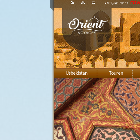
Ortszeit: 18:13
COV
Usbekistan
Touren