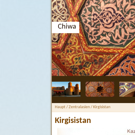
Chiwa
Haupt
/ Zentralasien /
Kirgisistan
Kirgisistan