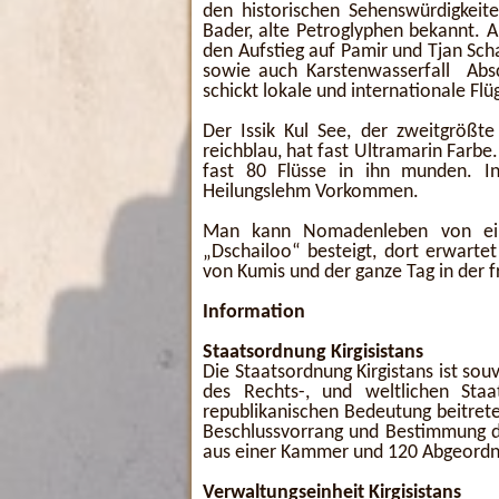
den historischen Sehenswürdigkeite
Bader, alte Petroglyphen bekannt. 
den Aufstieg auf Pamir und Tjan Sch
sowie auch Karstenwasserfall Absc
schickt lokale und internationale Flü
Der Issik Kul See, der zweitgrößt
reichblau, hat fast Ultramarin Farbe. 
fast 80 Flüsse in ihn munden. I
Heilungslehm Vorkommen.
Man kann Nomadenleben von ein
„Dschailoo“ besteigt, dort erwarte
von Kumis und der ganze Tag in der f
Information
Staatsordnung Kirgisistans
Die Staatsordnung Kirgistans ist sou
des Rechts-, und weltlichen St
republikanischen Bedeutung beitret
Beschlussvorrang und Bestimmung de
aus einer Kammer und 120 Abgeordnet
Verwaltungseinheit Kirgisistans