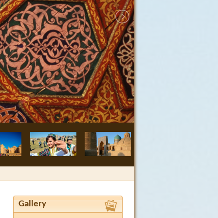
Buchara, Medre
Gallery