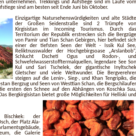
en unternehmen. Trekkings und Aufstiege sind im Laufe vo
fstiege sind am besten seit Ende Juni bis Oktober.
Einzigartige Natursehenswürdigkeiten und alte Städt
der Großen Seidenstraße sind 2 Trümpfe vo
Kirgisistan im Incoming Tourismus. Durch da
Territorium der Republik erstrecken sich die Bergzüg
von Pamir und Tian Schan Gebirgen, hier befindet sic
einer der tiefsten Seen der Welt - Issik Kul See
Reliktnusswalder der Hochgebirgsoase „Arslanbob“
Schlucht Dscheti Ogus und Rodon-, un
Schwefelwasserstofftermalquellen, legendare See So
Kul und Sari Tschelek, der gigantische Inyltsche
Gletscher und viele Weltwunder. Die Bergverehre
steigen auf die Lenin-, Sieg-, und Khan Tengripiks, di
estan Bergzug und Seen von Westtian Schan, die Bergschilaufe
die ersten den Schnee auf den Abhängen von Koschka Suu
s Bergkirgisistan bietet große Möglichkeiten für Helliski un
 Bischkek: der
sch, der Platz Ala-
arlamentsgebäude,
seum, die Galerie