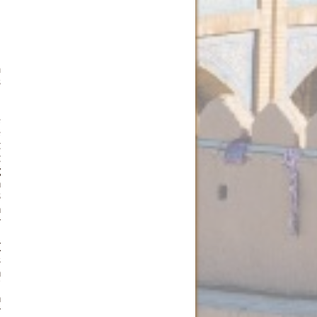
m
s
e
e
t
t
g
n
3
n
r
;
X
s
h
i
h
r