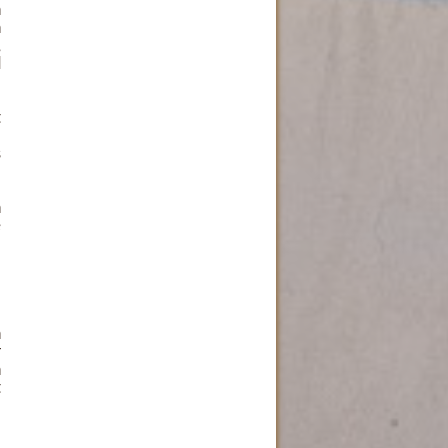
n
n
,
d
t
l
s
n
e
n
r
n
t