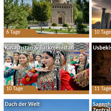
6 Tage
10 Tage
Kasachstan & Turkmenistan
Usbeki
10 Tage
11 Tage
Dach der Welt
Sagenh
Zentral