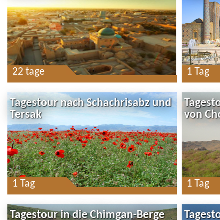
22 tage
1 Tag
Tagestour nach Schachrisabz und
Tagesto
Tersak
von Ch
1 Tag
1 Tag
Tagestour in die Chimgan-Berge
Tagest