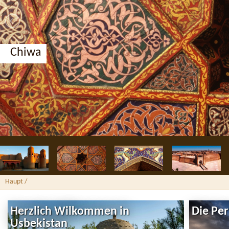
Chiwa
Haupt
/
Herzlich Wilkommen in
Die Pe
Usbekistan