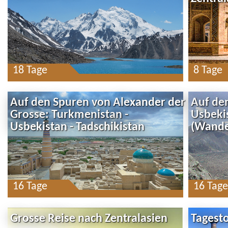
18 Tage
8 Tage
Auf den Spuren von Alexander der
Auf de
Grosse: Turkmenistan -
Usbeki
Usbekistan - Tadschikistan
(Wande
16 Tage
16 Tage
Grosse Reise nach Zentralasien
Tagest