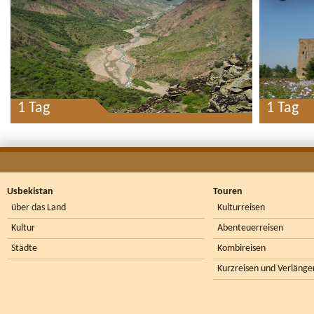
1 Tag
1 Tag
Usbekistan
Touren
über das Land
Kulturreisen
Kultur
Abenteuerreisen
Städte
Kombireisen
Kurzreisen und Verlänge