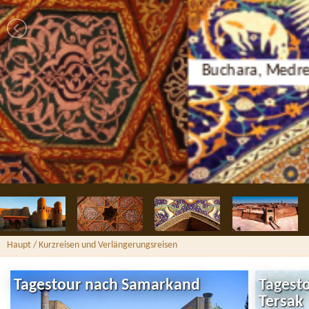
Buchara, Medresse Nodir Divan-Begi
Haupt
/ Kurzreisen und Verlängerungsreisen
Tagestour nach Samarkand
Tagest
Tersak