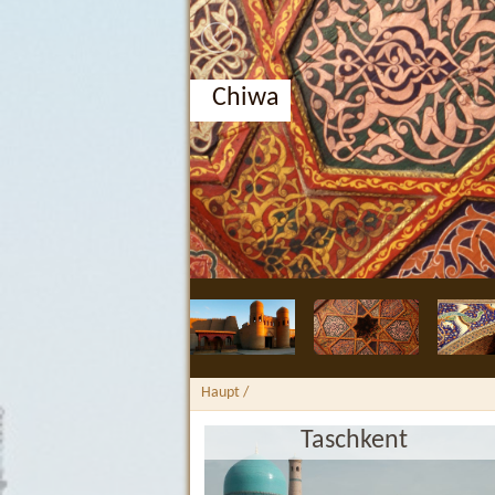
Chiwa
Haupt
/
Taschkent