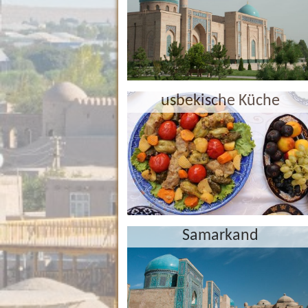
usbekische Küche
Samarkand