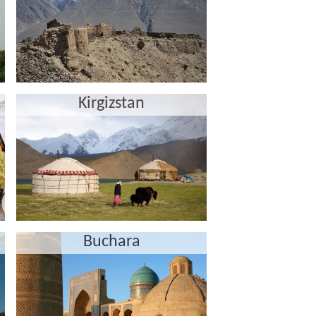
Kirgizstan
Buсhara