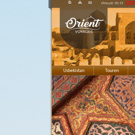
Ortszeit: 03:31
COV
Usbekistan
Touren