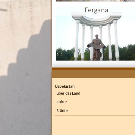
Fergana
Usbekistan
über das Land
Kultur
Städte