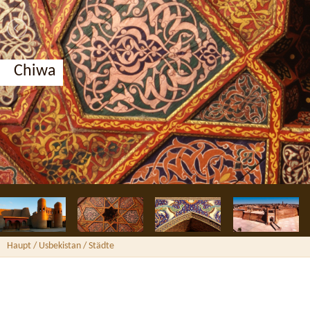
Chiwa
Haupt
/ Usbekistan /
Städte