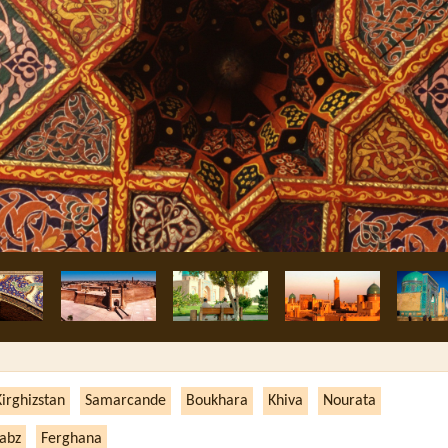
Boukhara, médersa Nadir Divan-begui
Kirghizstan
Samarcande
Boukhara
Khiva
Nourata
abz
Ferghana