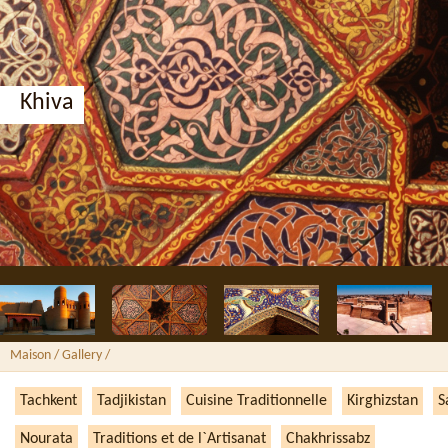
Khiva
Maison
/ Gallery /
Tachkent
Tadjikistan
Cuisine Traditionnelle
Kirghizstan
S
Nourata
Traditions et de l`Artisanat
Chakhrissabz