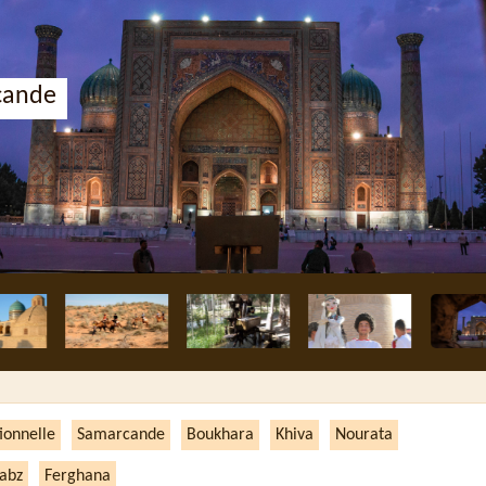
cande
ionnelle
Samarcande
Boukhara
Khiva
Nourata
abz
Ferghana