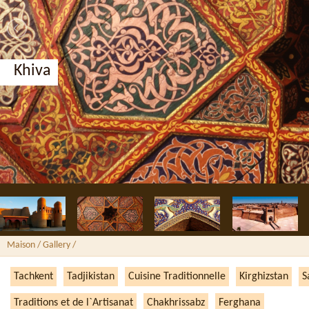
Khiva
Maison
/ Gallery /
Tachkent
Tadjikistan
Cuisine Traditionnelle
Kirghizstan
S
Traditions et de l`Artisanat
Chakhrissabz
Ferghana