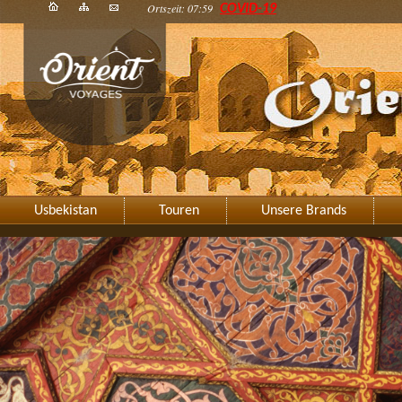
Ortszeit: 07:59
COVID-19
Usbekistan
Touren
Unsere Brands