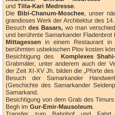
und
Tilla-Kari Medresse
.
Die
Bibi-Chanum-Moschee
, unser näc
grandioses Werk der Architektur des 14.
Besuch
des Basars,
wo man verschied
und berühmte Samarkander Fladenbrot
Mittagessen
in einem Restaurant in
berühmten usbekischen Plov kosten kö
Besichtigung des
Komplexes Shahi
Grabmäler, unter anderem auch der Ve
der Zeit XI-XV Jh. bilden die „Pforte de
Besuch der Samarkander Handwer
(Geschichte des Samarkander Seidenp
Samarkand.
Besichtigung von dem Grab des Timurs
Begh im
Gur-Emir-Mausoleum
.
Transfer zum Bahnhof und Fah