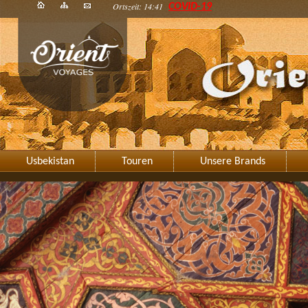
Ortszeit: 14:41
COVID-19
Usbekistan
Touren
Unsere Brands