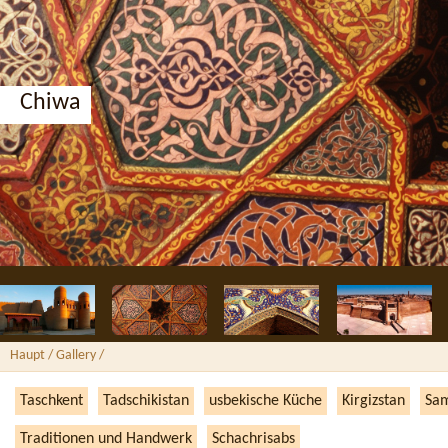
Chiwa
Haupt
/ Gallery /
Taschkent
Tadschikistan
usbekische Küche
Kirgizstan
Sa
Traditionen und Handwerk
Schachrisabs