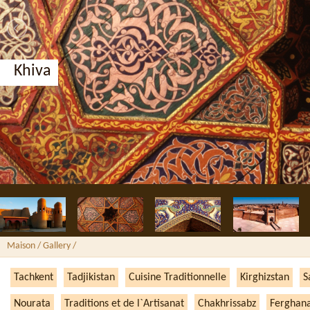
Khiva
Maison
/ Gallery /
Tachkent
Tadjikistan
Cuisine Traditionnelle
Kirghizstan
S
Nourata
Traditions et de l`Artisanat
Chakhrissabz
Ferghan