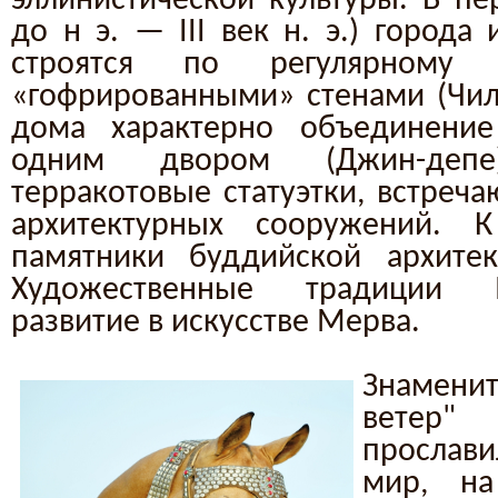
эллинистической культуры. В пер
до н э. — III век н. э.) города
строятся по регулярному
«гофрированными» стенами (Чил
дома характерно объединени
одним двором (Джин-депе)
терракотовые статуэтки, встреча
архитектурных сооружений. К
памятники буддийской архитек
Художественные традиции 
развитие в искусстве Мерва.
Знамени
ветер
прослав
мир, на