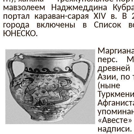
мавзолеем Наджмеддина Кубра 
портал караван-сарая XIV в. В 
города включены в Список в
ЮНЕСКО.
Маргиана 
перс. М
древней
Азии, по
(нын
Туркме
Афганис
упомина
«Авесте
надписи.