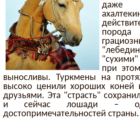
даже
ахалтек
действи
пород
грацио
"лебеди
"сухими"
при это
выносливы. Туркмены на протя
высоко ценили хороших коней 
друзьями. Эта "страсть" сохрани
и сейчас лошади – од
достопримечательностей страны.