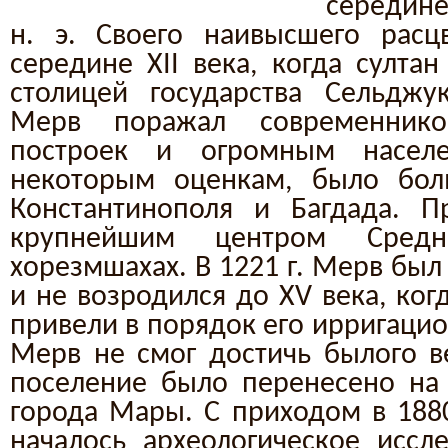
середине
н. э. Своего наивысшего расц
середине XII века, когда султа
столицей государства Сельджу
Мерв поражал современнико
построек и огромным населе
некоторым оценкам, было бол
Константинополя и Багдада. П
крупнейшим центром Сре
хорезмшахах. В 1221 г. Мерв бы
и не возродился до XV века, ко
привели в порядок его ирригаци
Мерв не смог достичь былого в
поселение было перенесено на
города Мары. С приходом в 1880
началось археологическое иссл