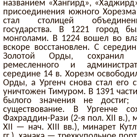
названием «Хангирд», «Хаджирд».
присоединения южного Хорезма 
стал столицей объединен
государства. В 1221 город б
монголами. В 1224 вошел во вл
вскоре восстановлен. С середин
Золотой Орды, сохранил з
ремесленного и администра
середине 14 в. Хорезм освободил
Орды, а Ургенч снова стал его 
уничтожен Тимуром. В 1391 части
былого значения не достиг;
существование. В Ургенче со
Фахраддин-Рази (2-я пол. XII в.),
XII — нач. XIII вв.), минарет Кут
гг.), ханака — трехкупольное по