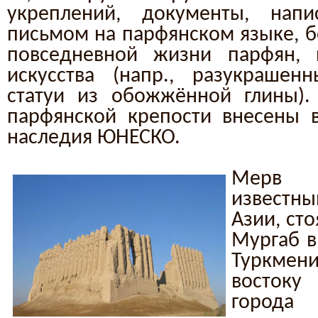
укреплений, документы, нап
письмом на парфянском языке, б
повседневной жизни парфян, и
искусства (напр., разукрашен
статуи из обожжённой глины).
парфянской крепости внесены 
наследия ЮНЕСКО.
Мерв 
известн
Азии, ст
Мургаб в
Туркмен
востоку
города