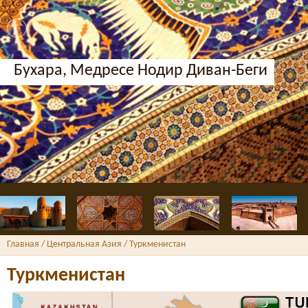
Бухара, Медресе Нодир Диван-Беги
Главная
/ Центральная Азия /
Туркменистан
Туркменистан