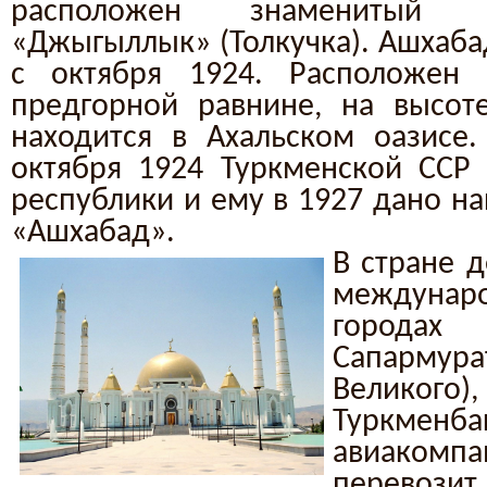
расположен знаменитый 
«Джыгыллык» (Толкучка). Ашхаба
с октября 1924. Расположен 
предгорной равнине, на высот
находится в Ахальском оазисе
октября 1924 Туркменской ССР 
республики и ему в 1927 дано н
«Ашхабад».
В стране д
междуна
города
Сапарму
Велик
Туркменба
авиаком
перевозит