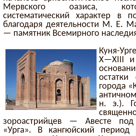
Мервского оазиса, кот
систематический характер в п
благодаря деятельности М. Е. М
— памятник Всемирного наследия
Куня-Ург
X—XIII и
основан
остатки
города «
античному
н. э.). 
свящ
зороастрийцев — Авесте под
«Урга». В кангюйский период 