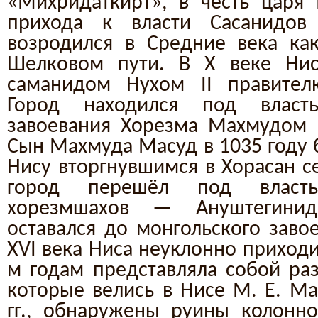
«Михридаткирт», в честь царя 
прихода к власти Сасанидов
возродился в Средние века ка
Шелковом пути. В X веке Ни
саманидом Нухом II правите
Город находился под влас
завоевания Хорезма Махмудом Г
Сын Махмуда Масуд в 1035 году 
Нису вторгнувшимся в Хорасан се
город перешёл под власт
хорезмшахов — Ануштегинид
оставался до монгольского завое
XVI века Ниса неуклонно приходи
м годам представляла собой раз
которые велись в Нисе М. Е. М
гг., обнаружены руины колонно