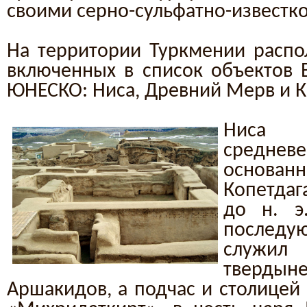
своими серно-сульфатно-известк
На территории Туркмении распо
включенных в список объектов 
ЮНЕСКО: Ниса, Древний Мерв и К
Ниса
средне
основа
Копетдаг
до н. э
последу
служил
тверд
Аршакидов, а подчас и столицей