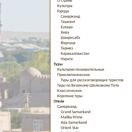
О стране
Культура
Города
Самарканд
Ташкент
Бухара
Хива
Шахрисабз
Фергана
Термез
Каракалпакстан
Нурата
Туры
Культурно-познавательные
Приключенческие
Туры для русскоговорящих туристов
Туры по Великому Шелковому Пути
Классические
Короткие туры
Отели
Самарканд
Grand Samarkand
Malika Prime
Asia Samarkand
Orient Star