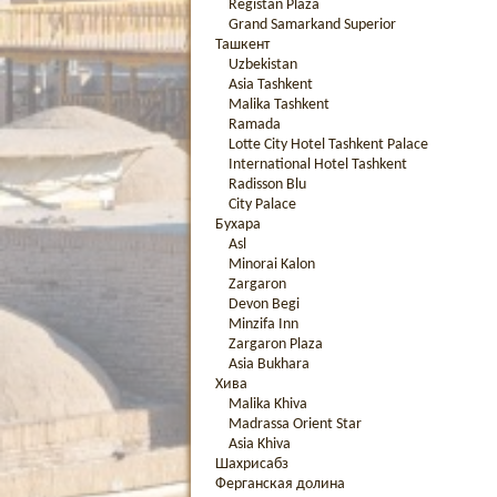
Registan Plaza
Grand Samarkand Superior
Ташкент
Uzbekistan
Asia Tashkent
Malika Tashkent
Ramada
Lotte City Hotel Tashkent Palace
International Hotel Tashkent
Radisson Blu
City Palace
Бухара
Asl
Minorai Kalon
Zargaron
Devon Begi
Minzifa Inn
Zargaron Plaza
Asia Bukhara
Хива
Malika Khiva
Madrassa Orient Star
Asia Khiva
Шахрисабз
Ферганская долина