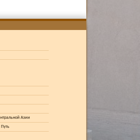
ентральной Азии
 Путь