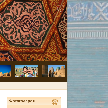
Бухара, Медре
Фотогалерея