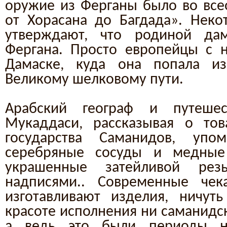
оружие из Ферганы было во вс
от Хорасана до Багдада». Неко
утверждают, что родиной да
Фергана. Просто европейцы с 
Дамаске, куда она попала и
Великому шелковому пути.
Арабский географ и путеше
Мукаддаси, рассказывая о тов
государства Саманидов, упо
серебряные сосуды и медные
украшенные затейливой рез
надписями.. Современные че
изготавливают изделия, ничут
красоте исполнения ни саманидс
а ведь это были периоды не