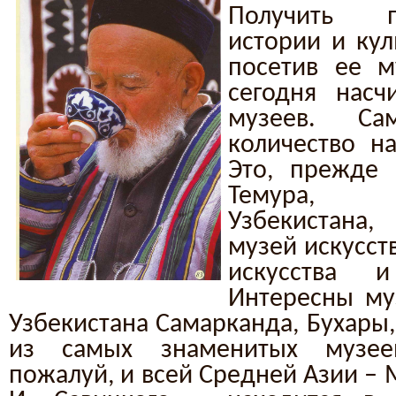
Получить п
истории и кул
посетив ее м
сегодня насч
музеев. С
количество на
Это, прежде 
Темура, 
Узбекистана
музей искусст
искусства 
Интересны му
Узбекистана Самарканда, Бухары,
из самых знаменитых музеев
пожалуй, и всей Средней Азии – 