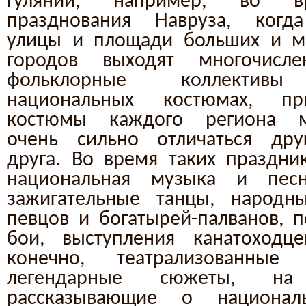
гуляний, например, во в
празднования Навруза, когд
улицы и площади больших и м
городов выходят многочисле
фольклорные коллектив
национальных костюмах, пр
костюмы каждого региона м
очень сильно отличаться дру
друга. Во время таких праздн
национальная музыка и пес
зажигательные танцы, народны
певцов и богатырей-палванов, 
бои, выступления канатоходц
конечно, театрализованные
легендарные сюжеты, на
рассказывающие о национал