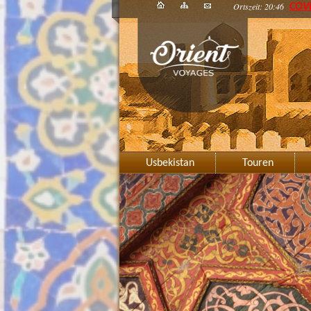
Ortszeit: 20:46
COV
Usbekistan
Touren