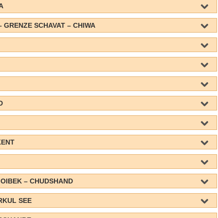
A
 – GRENZE SCHAVAT – CHIWA
D
KENT
E OIBEK – CHUDSHAND
RKUL SEE