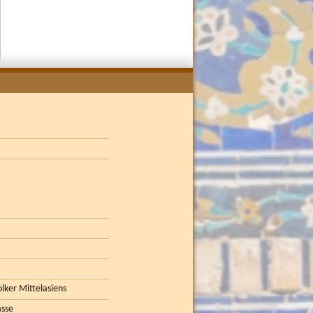
lker Mittelasiens
asse