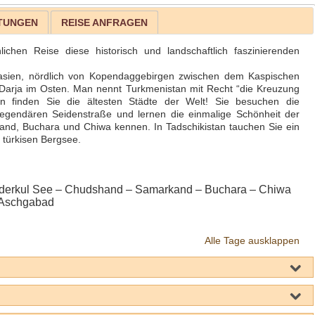
STUNGEN
REISE ANFRAGEN
ichen Reise diese historisch und landschaftlich faszinierenden
alasien, nördlich von Kopendaggebirgen zwischen dem Kaspischen
rja im Osten. Man nennt Turkmenistan mit Recht “die Kreuzung
an finden Sie die ältesten Städte der Welt! Sie besuchen die
legendären Seidenstraße und lernen die einmalige Schönheit der
kand, Buchara und Chiwa kennen. In Tadschikistan tauchen Sie ein
n türkisen Bergsee.
derkul See – Chudshand – Samarkand – Buchara – Chiwa
 Aschgabad
Alle Tage ausklappen