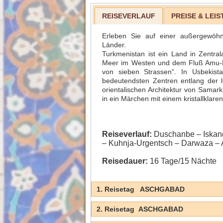
REISEVERLAUF
PREISE & LEI
Erleben Sie auf einer außergewöhnl
Länder.
Turkmenistan ist ein Land in Zentr
Meer im Westen und dem Fluß Amu-Da
von sieben Strassen”. In Usbekist
bedeutendsten Zentren entlang der 
orientalischen Architektur von Samar
in ein Märchen mit einem kristallklare
Reiseverlauf:
Duschanbe – Iskan
– Kuhnja-Urgentsch – Darwaza –
Reisedauer:
16 Tage/15 Nächte
1. Reisetag ASCHGABAD
2. Reisetag ASCHGABAD