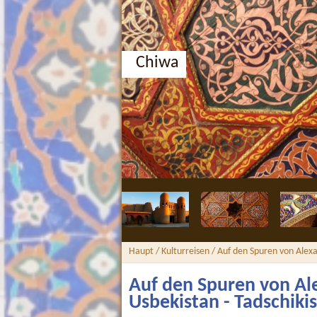
Buchara, Medresse Nodir 
Haupt
/
Kulturreisen
/ Auf den Spuren von Alexa
Auf den Spuren von Al
Usbekistan - Tadschiki