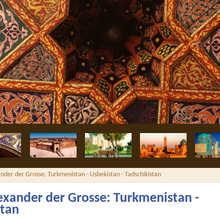
Divan-Begi
nder der Grosse: Turkmenistan - Usbekistan - Tadschikistan
exander der Grosse: Turkmenistan -
stan