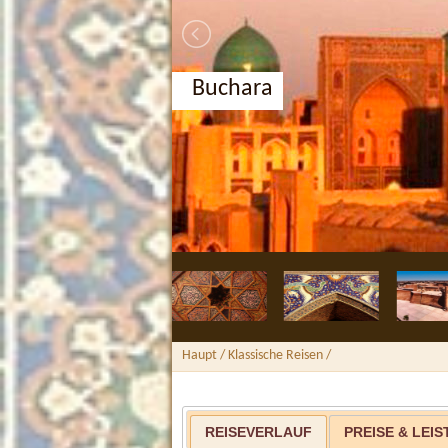
Buchara
Haupt
/
Klassische Reisen
/
REISEVERLAUF
PREISE & LEI