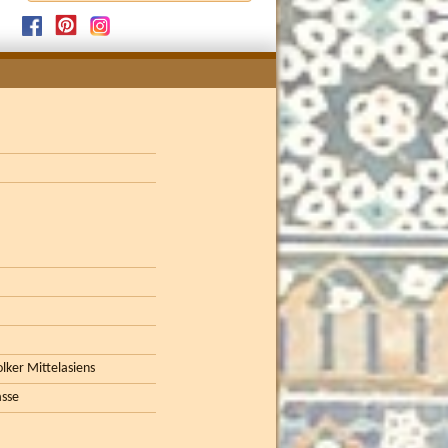
lker Mittelasiens
asse