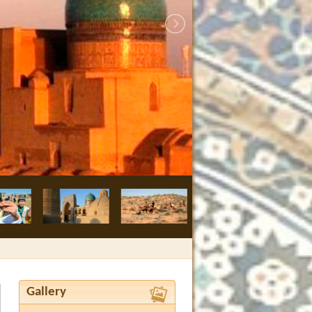
Samarkand, Kom
Gallery