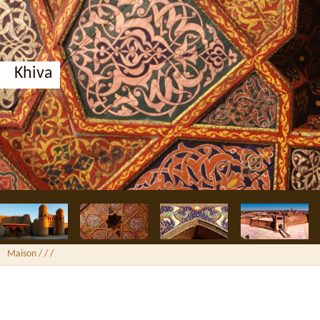
Khiva
Maison
/ /
/