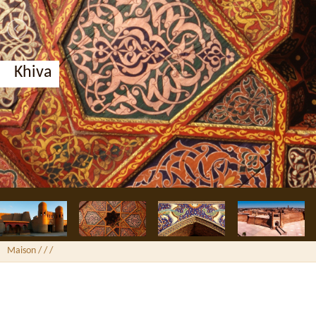
Khiva
Maison
/ /
/