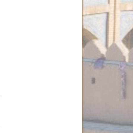
и
я
м
и
м
й
ь
я
е