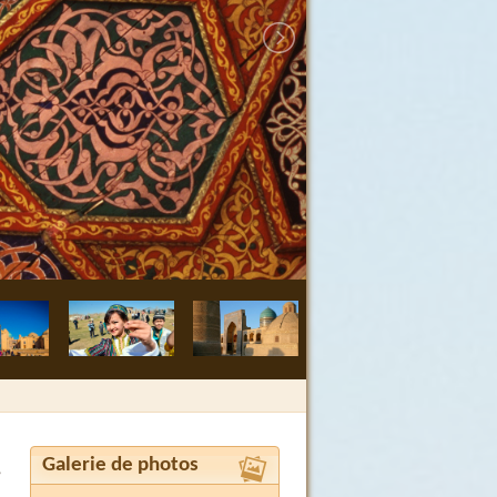
Boukhara, méde
Galerie de photos
,
я