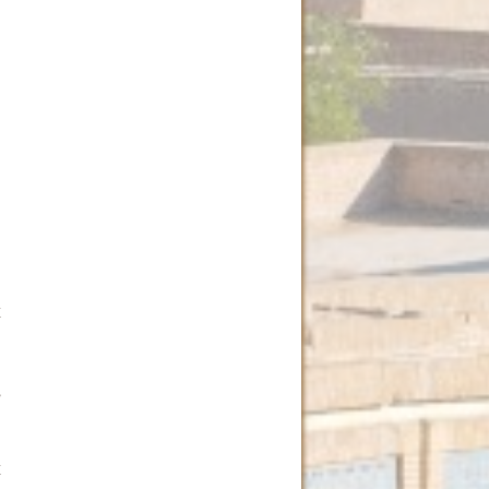
х
й
,
и
й
х