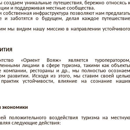
 создаем уникальные путешествия, бережно относясь 
диции и поддерживая местные сообщества.
и собственная инфраструктура позволяют нам предлагат
е и заботятся о будущем, делая каждое путешестви
ким мы видим нашу миссию в направлении устойчивог
ВИТИЯ
ентство «Ориент Вояж» является туроператором
енными лицами в сфере туризма, такими как объект
е компании, рестораны и др., мы полностью осознае
ом развитии. Исходя из этого, мы ставим своей цель
 практик устойчивости, влияние на сознание наши
и экономики
ей положительного воздействия туризма на местну
твляя следующие действия: