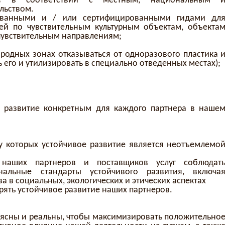
ние в соответствии с местным, национальным 
льством.
ованными и / или сертифицированными гидами дл
ей по чувствительным культурным объектам, объекта
чувствительным направлениям;
родных зонах отказываться от одноразового пластика 
ь его и утилизировать в специально отведенных местах);
е развитие конкретным для каждого партнера в наше
 у которых устойчивое развитие является неотъемлемо
 наших партнеров и поставщиков услуг соблюдат
альные стандарты устойчивого развития, включа
 в социальных, экологических и этических аспектах
рять устойчивое развитие наших партнеров.
 ясны и реальны, чтобы максимизировать положительно