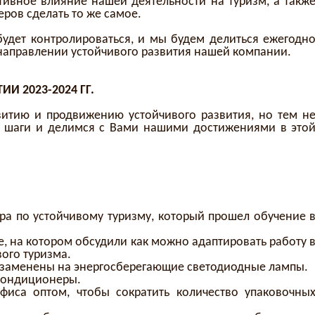
ивное влияние нашей деятельности на туризм, а такж
еров сделать то же самое.
будет контролироваться, и мы будем делиться ежегодн
 направлении устойчивого развития нашей компании.
И 2023-2024 ГГ.
витию и продвижению устойчивого развития, но тем н
 шаги и делимся с Вами нашими достижениями в это
а по устойчивому туризму, который прошел обучение 
, на котором обсудили как можно адаптировать работу 
ого туризма.
 заменены на энергосберегающие светодиодные лампы.
кондиционеры.
фиса оптом, чтобы сократить количество упаковочны