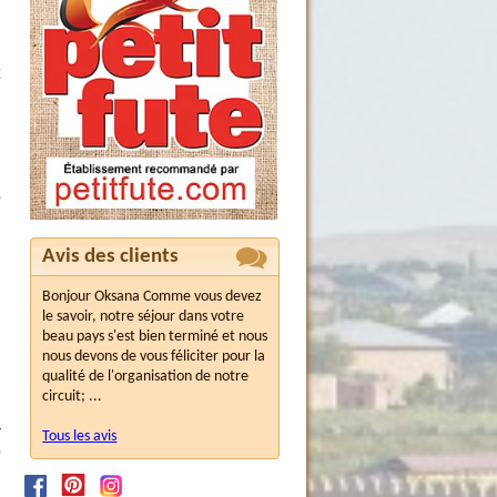
х
,
Avis des clients
Bonjour Oksana Comme vous devez
а
le savoir, notre séjour dans votre
beau pays s'est bien terminé et nous
nous devons de vous féliciter pour la
qualité de l'organisation de notre
circuit; ...
о
т
Tous les avis
е
и