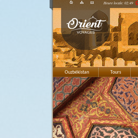
Heure locale: 02:49
C
Ouzbékistan
Tours