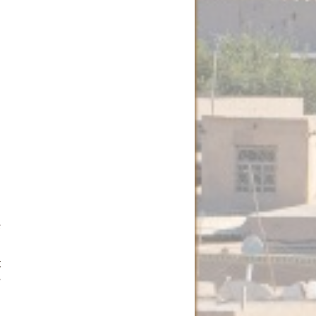
я
а
и
е
к
,
и
м