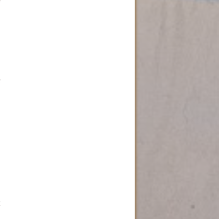
е
о
е
й
в
в
х