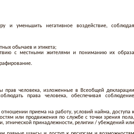
уру и уменьшить негативное воздействие, соблюда
ных обычаев и этикета;
ствию с местными жителями и пониманию их образ
графирование.
 прав человека, изложенные в Всеобщей деклараци
соблюдать права человека, обеспечивая соблюдени
отношении приема на работу, условий найма, доступа 
стям или продвижения по службе с точки зрения пола
ти, этнической принадлежности, религии / убеждений ил
ам равные шансы и доступ к ресурсам и возможностя