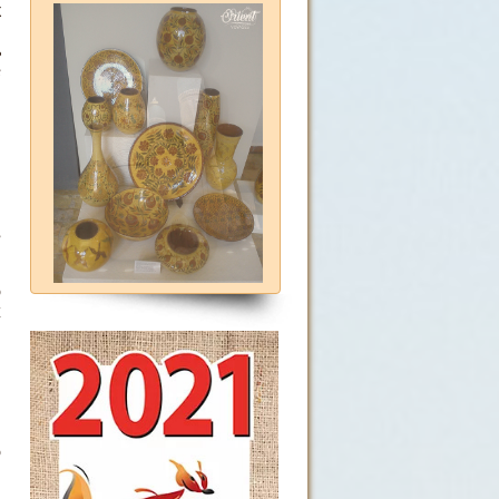
к
ь
е
о
,
ы
м
ю
х
ю