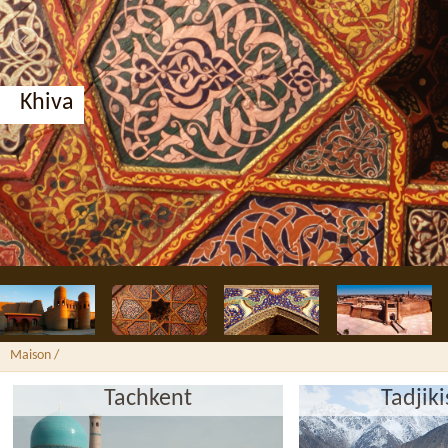
Khiva
Maison
/
Tachkent
Tadjik