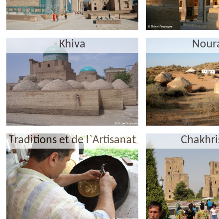
Khiva
Nour
Traditions et de l`Artisanat
Chakhri