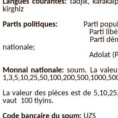
Langues courantes:
tadjik, karaka
kirghiz
Partis politiques:
Parti popul
Parti libéral dém
Parti démocrate de
nationale;
Adolat (Parti socia
Monnai nationale:
soum. La valeu
1,3,5,10,25,50,100,200,500,1000,5
La valeur des pièces est de 5,10,
vaut 100 tiyins.
Code bancaire du soum:
UZS