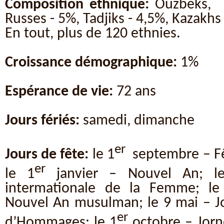
Composition ethnique:
Ouzbeks, e
Russes - 5%, Tadjiks - 4,5%, Kazakhs
En tout, plus de 120 ethnies.
Croissance démographique:
1%
Espérance de vie:
72 ans
Jours fériés:
samedi, dimanche
er
Jours de fête:
le 1
septembre – Fê
er
le 1
janvier – Nouvel An; l
intermationale de la Femme; le
Nouvel An musulman; le 9 mai – 
er
d’Hommages; le 1
octobre – Jorn