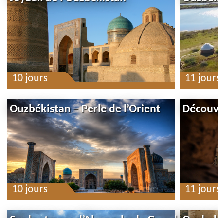
10 jours
11 jour
Ouzbékistan – Perle de l’Orient
Découv
10 jours
11 jour