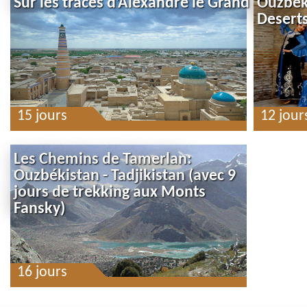
Sur les traces d’Alexandre le Grand
Ouzbek
Desert
15 jours
12 jour
Les Chemins de Tamerlan:
Ouzbékistan - Tadjikistan (avec 9
jours de trekking aux Monts
Fansky)
16 jours