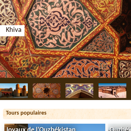
Khiva
Tours populaires
Joyaux de l’Ouzbékistan
Ouzbéki