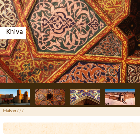
Khiva
Maison
/ /
/