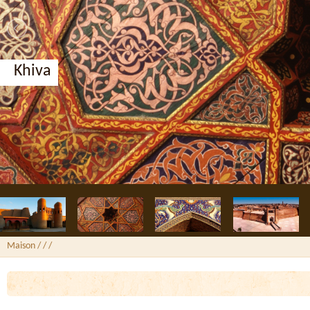
Khiva
Maison
/ /
/