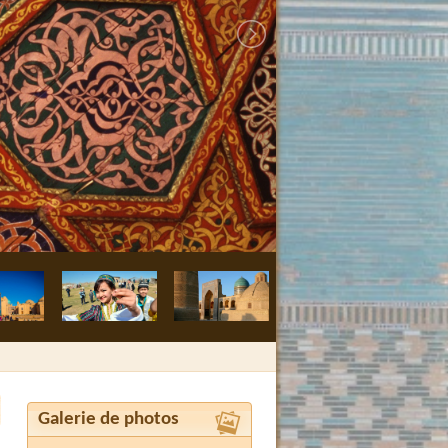
Boukhara, méde
Galerie de photos