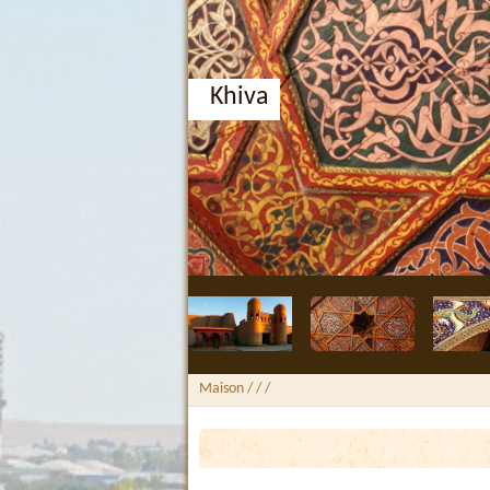
Khiva
Maison
/ /
/