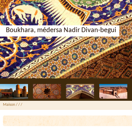
Boukhara, médersa Nadir Divan-begui
Maison
/ /
/